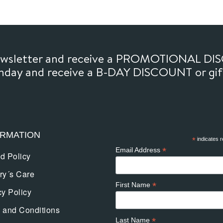
newsletter and receive a PROMOTIONAL DI
thday and receive a B-DAY DISCOUNT or gi
ORMATION
*
indicates r
*
Email Address
d Policy
ry´s Care
*
First Name
cy Policy
 and Conditions
*
Last Name