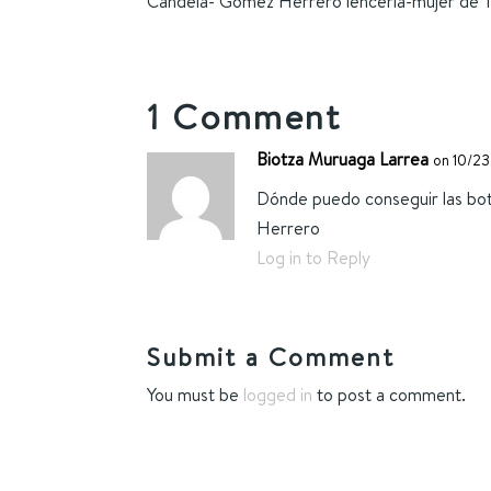
Candela- Gomez Herrero lenceria-mujer de Tr
1 Comment
Biotza Muruaga Larrea
on 10/23
Dónde puedo conseguir las bo
Herrero
Log in to Reply
Submit a Comment
You must be
logged in
to post a comment.