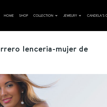
HOME
SHOP
COLLECTION
JEWELRY
CANDELA´S 
rero lenceria-mujer de