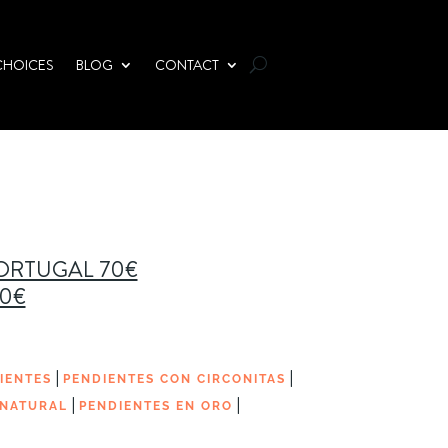
CHOICES
BLOG
CONTACT
PORTUGAL 70€
00€
|
|
IENTES
PENDIENTES CON CIRCONITAS
|
|
 NATURAL
PENDIENTES EN ORO