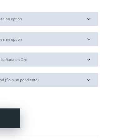
range:
18,00€
through
30,00€
Y