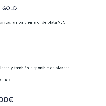
 GOLD
onitas arriba y en aro, de plata 925
olores y también disponible en blancas
O PAR
Price
00
€