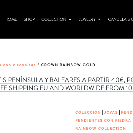
HOME
SHOP
COLLECTION
JEWELRY
CANDELA´S 
 con circonitas
/ CROWN RAINBOW GOLD
IS PENÍNSULA Y BALEARES A PARTIR 40€, 
EE SHIPPING EU AND WORLDWIDE FROM 1
|
|
COLECCIÓN
JOYAS
PEND
PENDIENTES CON PIEDRA
RAINBOW COLLECTION