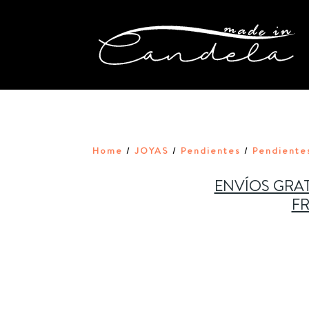
Home
JOYAS
Pendientes
Pendientes
/
/
/
ENVÍOS GRAT
FR