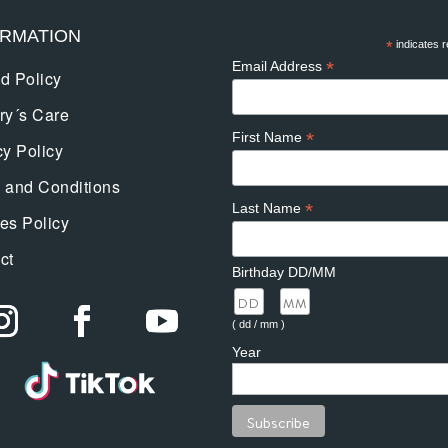
ORMATION
*
indicates r
*
Email Address
d Policy
ry´s Care
*
First Name
cy Policy
 and Conditions
*
Last Name
es Policy
ct
Birthday DD/MM
/
( dd / mm )
Year