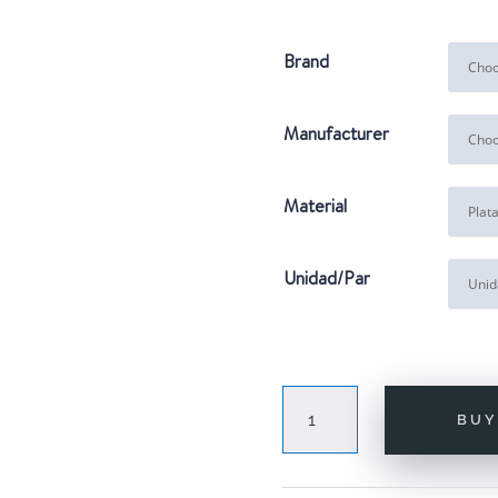
Brand
Manufacturer
Material
Unidad/Par
CROWN
BU
RAINBOW
GOLD
quantity