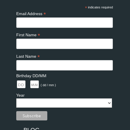
*
indicates required
*
Email Address
*
First Name
*
Last Name
Birthday DD/MM
/
( dd / mm )
Year