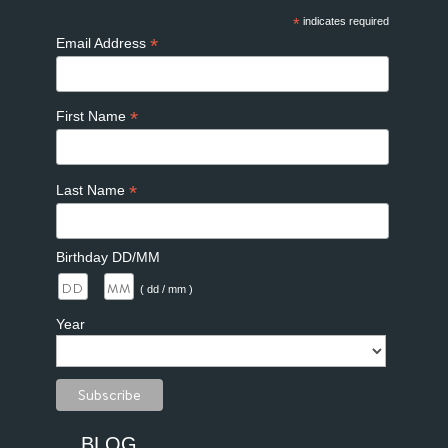
*
indicates required
*
Email Address
*
First Name
*
Last Name
Birthday DD/MM
/
( dd / mm )
Year
BLOG