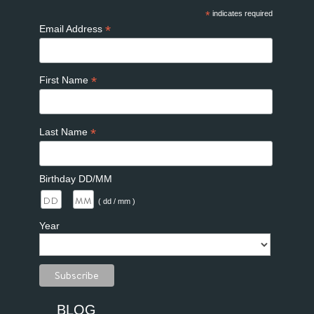
*
indicates required
*
Email Address
*
First Name
*
Last Name
Birthday DD/MM
/
( dd / mm )
Year
BLOG